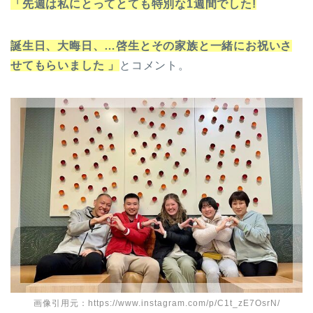
「先週は私にとってとても特別な1週間でした!
誕生日、大晦日、…啓生とその家族と一緒にお祝いさ
せてもらいました 」
とコメント。
画像引用元：https://www.instagram.com/p/C1t_zE7OsrN/