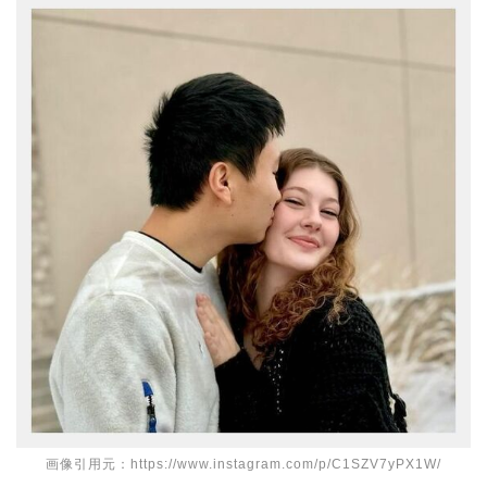
画像引用元：https://www.instagram.com/p/C1SZV7yPX1W/