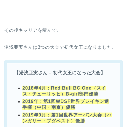
その後キャリアを積んで、
湯浅亜実さんは3つの大会で初代女王になりました。
【湯浅亜実さん – 初代女王になった大会】
2018年4月：Red Bull BC One（スイ
ス・チューリッヒ）B-girl部門優勝
2019年：第1回WDSF世界ブレイキン選
手権（中国・南京）優勝
2019年9月：第1回世界アーバン大会（ハ
ンガリー・ブダペスト）優勝