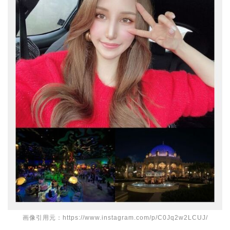
画像引用元：https://www.instagram.com/p/C0Jq2w2LCUJ/