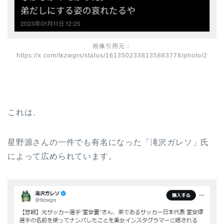
画像引用元：
https://x.com/tkzwgrs/status/1613502338135883778/photo/2
これは、
星野源さんの一件でも有名になった「滝沢ガレソ」氏
によって広められています。