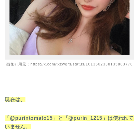
画像引用元：https://x.com/tkzwgrs/status/1613502338135883778
現在は、
「@purintomato15」と「@purin_1215」は使われて
いません。