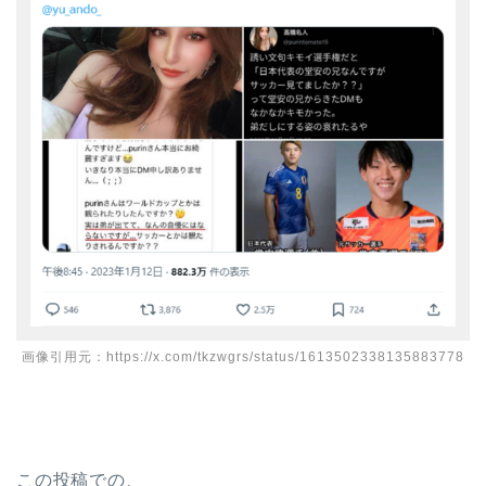
画像引用元：https://x.com/tkzwgrs/status/1613502338135883778
この投稿での、