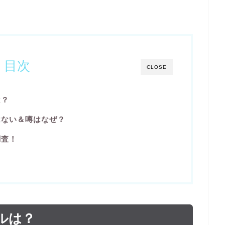
目次
CLOSE
は？
はない＆噂はなぜ？
調査！
ルは？