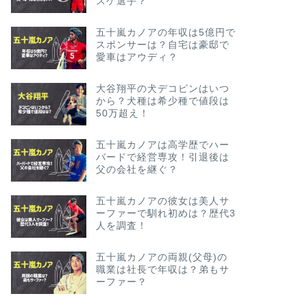
スケ選手？
五十嵐カノアの年収は5億円で
スポンサーは？自宅は豪邸で
愛車はアウディ？
大谷翔平の犬デコピンはいつ
から？犬種は希少種で値段は
50万超え！
五十嵐カノアは高学歴でハー
バードで経営専攻！引退後は
父の会社を継ぐ？
五十嵐カノアの彼女は美人サ
ーファーで馴れ初めは？歴代3
人を調査！
五十嵐カノアの両親(父母)の
職業は社長で年収は？弟もサ
ーファー？