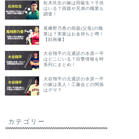
松木玖生の嫁は同級生？子供
はいる？両親や兄弟の職業も
調査！
尾﨑野乃香の両親(父母)の職
業は？実家はお金持ちと噂！
【顔画像】
大谷翔平の元通訳の水原一平
はどこにいる？目撃情報を時
系列にまとめ！
大谷翔平の元通訳の水原一平
の嫁は美人！工藤会との関係
はデマ？
カテゴリー